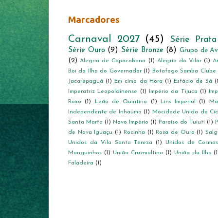
Marcadores
Carnaval 2027
(45)
Série Prata
Série Ouro
(9)
Série Bronze
(8)
Grupo de Av
(2)
Alegria de Copacabana
(1)
Alegria do Vilar
(1)
A
Boi da Ilha do Governador
(1)
Botafogo Samba Clube
Jacarepaguá
(1)
Em cima da Hora
(1)
Estácio de Sá
(
Imperatriz Leopoldinense
(1)
Império da Tijuca
(1)
Imp
Roxo
(1)
Leão de Quintino
(1)
Lins Imperial
(1)
Ma
Independente de Inhaúma
(1)
Mocidade Unida da Ci
Santa Marta
(1)
Novo Império
(1)
Paraíso do Tuiuti
(1)
P
de Nova Iguaçu
(1)
Rocinha
(1)
Rosa de Ouro
(1)
Salg
Unidos da Vila Santa Tereza
(1)
Unidos de Cosmos
Manguinhos
(1)
União Cruzmaltina
(1)
União da Ilha
(
Faladeira
(1)