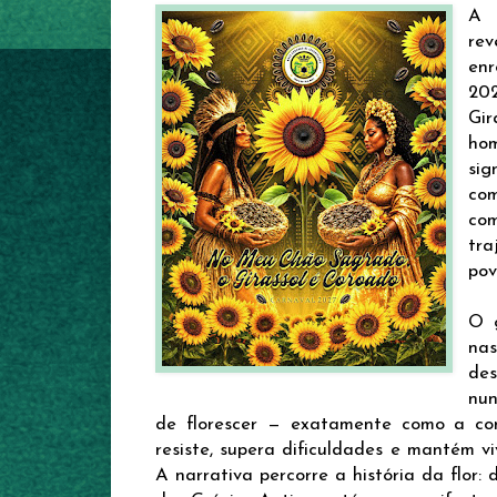
A 
re
en
202
Gi
h
si
co
co
tr
pov
O g
na
de
nun
de florescer — exatamente como a c
resiste, supera dificuldades e mantém v
A narrativa percorre a história da flor: