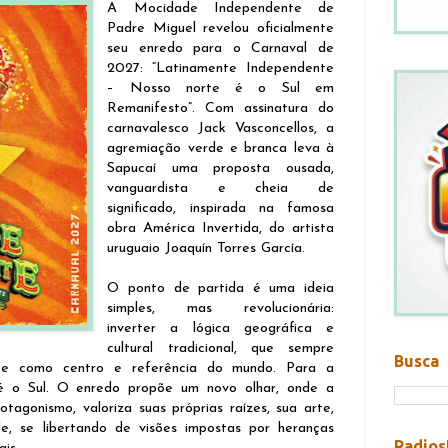
A Mocidade Independente de
Padre Miguel revelou oficialmente
seu enredo para o Carnaval de
2027: “Latinamente Independente
– Nosso norte é o Sul em
Remanifesto”. Com assinatura do
carnavalesco Jack Vasconcellos, a
agremiação verde e branca leva à
Sapucaí uma proposta ousada,
vanguardista e cheia de
significado, inspirada na famosa
obra América Invertida, do artista
uruguaio Joaquín Torres García.
O ponto de partida é uma ideia
simples, mas revolucionária:
inverter a lógica geográfica e
cultural tradicional, que sempre
Busca
te como centro e referência do mundo. Para a
 o Sul. O enredo propõe um novo olhar, onde a
tagonismo, valoriza suas próprias raízes, sua arte,
de, se libertando de visões impostas por heranças
Radios