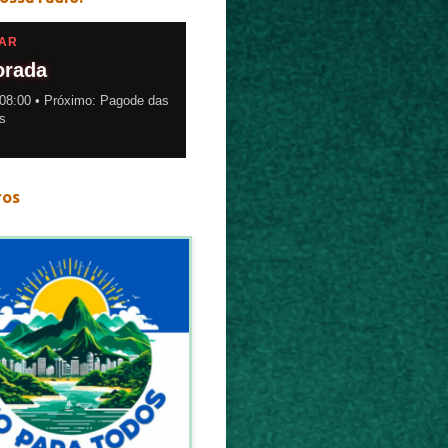
AR
orada
08:00 • Próximo: Pagode das
s
ros