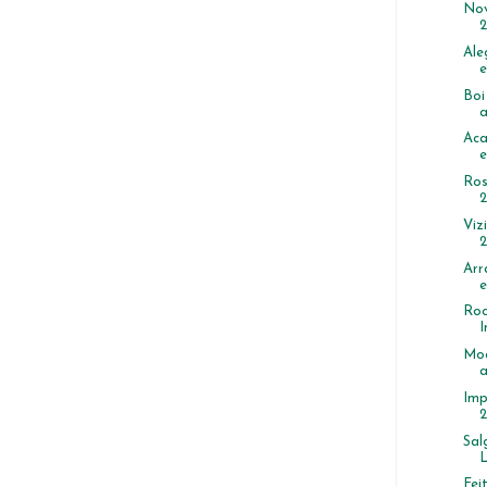
Nov
2
Ale
e
Boi
a
Aca
e
Ros
2
Viz
2
Arr
Roc
I
Moc
a
Imp
2
Sal
L
Fei