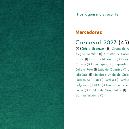
Postagem mais recente
Marcadores
Carnaval 2027
(45
(9)
Série Bronze
(8)
Grupo de A
Alegria do Vilar
(1)
Arrastão de Casc
Clube
(1)
Casa de Malandro
(1)
Coroa
Carioca
(1)
Flamanguaça
(1)
Imperatriz
Belford Roxo
(1)
Leão de Quintino
(1)
L
Inhaúma
(1)
Mocidade Unida da Cida
Paraíso do Tuiuti
(1)
Portela
(1)
Porto 
Salgueiro
(1)
UPM
(1)
Unidos da Tijuc
Lucas
(1)
Unidos de Manguinhos
(1)
Vizinha Faladeira
(1)