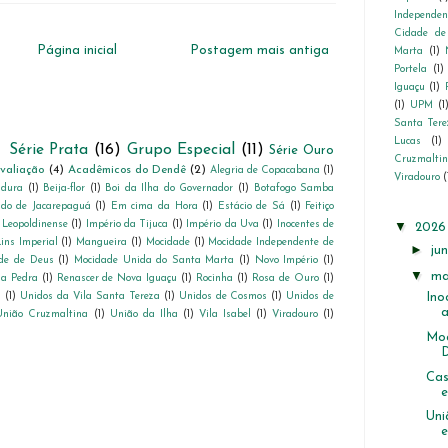
Independe
Cidade de
Página inicial
Postagem mais antiga
Marta
(1)
Portela
(1)
Iguaçu
(1)
(1)
UPM
(1
Santa Tere
Lucas
(1)
)
Série Prata
(16)
Grupo Especial
(11)
Série Ouro
Cruzmalti
valiação
(4)
Acadêmicos do Dendê
(2)
Alegria de Copacabana
(1)
Viradouro
(
adura
(1)
Beija-flor
(1)
Boi da Ilha do Governador
(1)
Botafogo Samba
do de Jacarepaguá
(1)
Em cima da Hora
(1)
Estácio de Sá
(1)
Feitiço
 Leopoldinense
(1)
Império da Tijuca
(1)
Império da Uva
(1)
Inocentes de
▼
202
ins Imperial
(1)
Mangueira
(1)
Mocidade
(1)
Mocidade Independente de
►
ju
de de Deus
(1)
Mocidade Unida do Santa Marta
(1)
Novo Império
(1)
▼
ma
da Pedra
(1)
Renascer de Nova Iguaçu
(1)
Rocinha
(1)
Rosa de Ouro
(1)
a
(1)
Unidos da Vila Santa Tereza
(1)
Unidos de Cosmos
(1)
Unidos de
Ino
a
União Cruzmaltina
(1)
União da Ilha
(1)
Vila Isabel
(1)
Viradouro
(1)
Moc
D
Cas
e
Uni
e