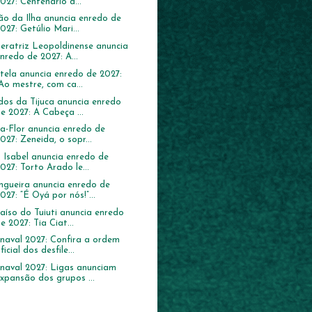
027: Centenário d...
ão da Ilha anuncia enredo de
027: Getúlio Mari...
eratriz Leopoldinense anuncia
nredo de 2027: A...
tela anuncia enredo de 2027:
Ao mestre, com ca...
dos da Tijuca anuncia enredo
e 2027: A Cabeça ...
ja-Flor anuncia enredo de
027: Zeneida, o sopr...
a Isabel anuncia enredo de
027: Torto Arado le...
gueira anuncia enredo de
027: “É Oyá por nós!”...
aíso do Tuiuti anuncia enredo
e 2027: Tia Ciat...
naval 2027: Confira a ordem
ficial dos desfile...
naval 2027: Ligas anunciam
xpansão dos grupos ...