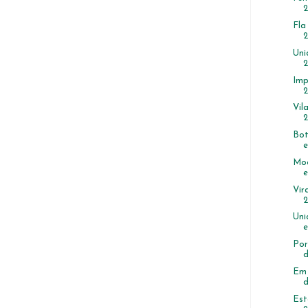
2
Fla
2
Uni
Imp
2
Vil
2
Bot
e
Moc
e
Vir
2
Uni
e
Por
d
Em 
d
Est