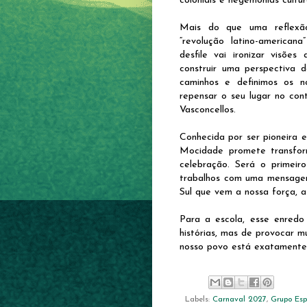
coloniais e hegemonias cultur
Mais do que uma reflexão
“revolução latino-american
desfile vai ironizar visões
construir uma perspectiva 
caminhos e definimos os 
repensar o seu lugar no cont
Vasconcellos.
Conhecida por ser pioneira 
Mocidade promete transfo
celebração. Será o primeiro
trabalhos com uma mensagem
Sul que vem a nossa força, a
Para a escola, esse enredo
histórias, mas de provocar 
nosso povo está exatamente n
Labels:
Carnaval 2027
,
Grupo Esp