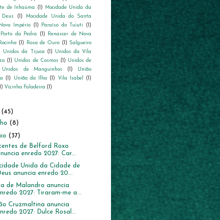
nte de Inhaúma
(1)
Mocidade Unida da
 Deus
(1)
Mocidade Unida do Santa
Novo Império
(1)
Paraíso do Tuiuti
(1)
Porto da Pedra
(1)
Renascer de Nova
Rocinha
(1)
Rosa de Ouro
(1)
Salgueiro
)
Unidos da Tijuca
(1)
Unidos da Vila
za
(1)
Unidos de Cosmos
(1)
Unidos de
Unidos de Manguinhos
(1)
União
na
(1)
União da Ilha
(1)
Vila Isabel
(1)
1)
Vizinha Faladeira
(1)
6
(45)
nho
(8)
io
(37)
centes de Belford Roxo
nuncia enredo 2027: Car...
idade Unida da Cidade de
eus anuncia enredo 20...
a de Malandro anuncia
nredo 2027: Tiraram-me a...
ão Cruzmaltina anuncia
nredo 2027: Dulce Rosal...