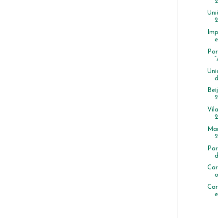
2
Uni
2
Imp
e
Por
“
Uni
d
Bei
2
Vil
2
Man
2
Par
d
Car
o
Car
e