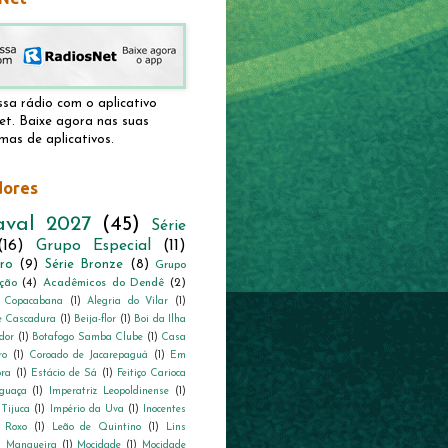
sa rádio com o aplicativo
t. Baixe agora nas suas
mas de aplicativos.
dores
aval 2027
(45)
Série
(16)
Grupo Especial
(11)
ro
(9)
Série Bronze
(8)
Grupo
ção
(4)
Acadêmicos do Dendê
(2)
e Copacabana
(1)
Alegria do Vilar
(1)
e Cascadura
(1)
Beija-flor
(1)
Boi da Ilha
dor
(1)
Botafogo Samba Clube
(1)
Casa
ro
(1)
Coroado de Jacarepaguá
(1)
Em
ora
(1)
Estácio de Sá
(1)
Feitiço Carioca
guaça
(1)
Imperatriz Leopoldinense
(1)
 Tijuca
(1)
Império da Uva
(1)
Inocentes
 Roxo
(1)
Leão de Quintino
(1)
Lins
)
Mangueira
(1)
Mocidade
(1)
Mocidade