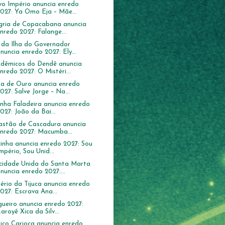
o Império anuncia enredo
027: Ya Omo Eja – Mãe...
gria de Copacabana anuncia
nredo 2027: Falange...
 da Ilha do Governador
nuncia enredo 2027: Ely...
dêmicos do Dendê anuncia
nredo 2027: O Mistéri...
a de Ouro anuncia enredo
027: Salve Jorge – Na...
inha Faladeira anuncia enredo
027: João da Bai...
astão de Cascadura anuncia
enredo 2027: Macumba...
inha anuncia enredo 2027: Sou
mpério, Sou Unid...
idade Unida do Santa Marta
nuncia enredo 2027:...
ério da Tijuca anuncia enredo
027: Escrava Ana...
gueiro anuncia enredo 2027:
aroyê Xica da Silv...
tiço Carioca anuncia enredo