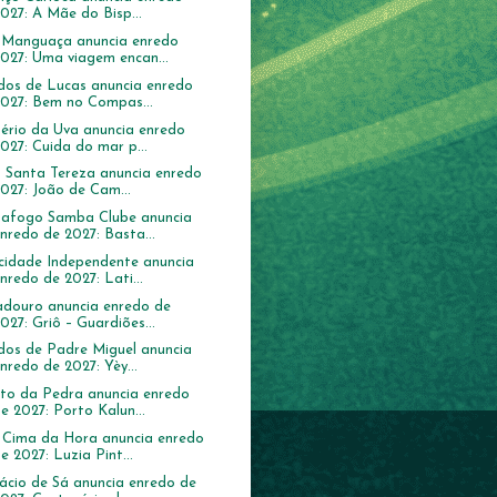
027: A Mãe do Bisp...
 Manguaça anuncia enredo
027: Uma viagem encan...
dos de Lucas anuncia enredo
2027: Bem no Compas...
ério da Uva anuncia enredo
027: Cuida do mar p...
a Santa Tereza anuncia enredo
027: João de Cam...
afogo Samba Clube anuncia
nredo de 2027: Basta...
idade Independente anuncia
nredo de 2027: Lati...
adouro anuncia enredo de
027: Griô – Guardiões...
dos de Padre Miguel anuncia
nredo de 2027: Yèy...
to da Pedra anuncia enredo
e 2027: Porto Kalun...
Cima da Hora anuncia enredo
e 2027: Luzia Pint...
ácio de Sá anuncia enredo de