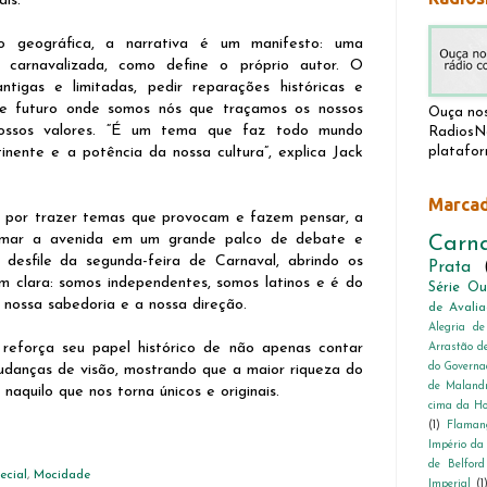
ais.
 geográfica, a narrativa é um manifesto: uma
a” carnavalizada, como define o próprio autor. O
 antigas e limitadas, pedir reparações históricas e
de futuro onde somos nós que traçamos os nossos
Ouça nos
nossos valores. “É um tema que faz todo mundo
RadiosNe
inente e a potência da nossa cultura”, explica Jack
platafor
Marca
e por trazer temas que provocam e fazem pensar, a
rmar a avenida em um grande palco de debate e
Carn
 desfile da segunda-feira de Carnaval, abrindo os
Prata
 clara: somos independentes, somos latinos e é do
Série Ou
 nossa sabedoria e a nossa direção.
de Avalia
Alegria d
 reforça seu papel histórico de não apenas contar
Arrastão d
do Governa
mudanças de visão, mostrando que a maior riqueza do
de Maland
aquilo que nos torna únicos e originais.
cima da H
(1)
Flaman
Império da
de Belford
ecial
,
Mocidade
Imperial
(1