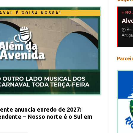
●
NO 
Alv
🕘 Às 
Antiga
Parcei
nte anuncia enredo de 2027:
ndente – Nosso norte é o Sul em